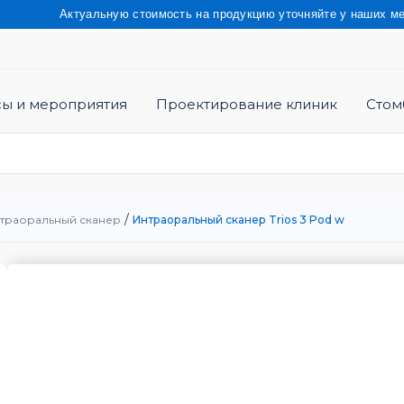
Актуальную стоимость на продукцию уточняйте у наших менеджер
сы и мероприятия
Проектирование клиник
Стом
/
траоральный сканер
Интраоральный сканер Trios 3 Pod w