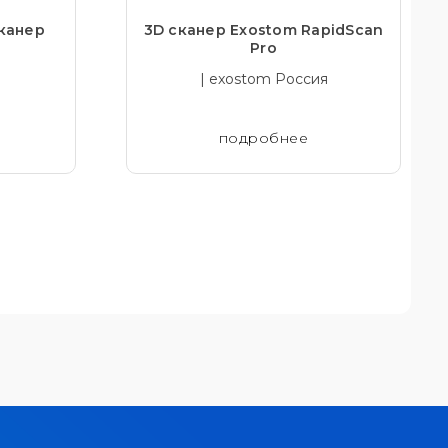
канер
3D сканер Exostom RapidScan
Pro
| exostom Россия
подробнее