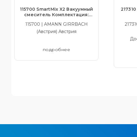
115700 SmartMix X2 Вакуумный
217310
смеситель Комплектация:
115640 - Стакан с лопастью 500
115700 | AMANN GIRRBACH
2173
мл; 115701-1 -
(Австрия) Австрия
До
подробнее