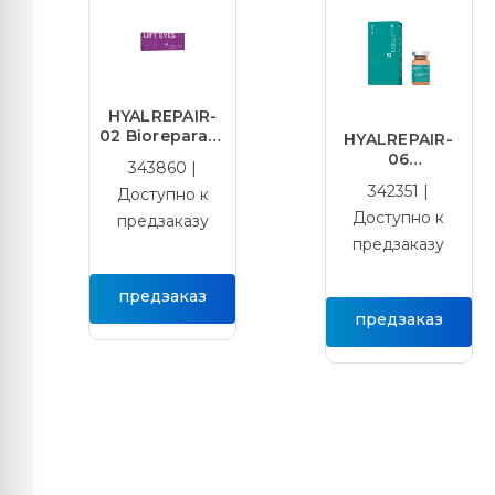
защиту от свободных радикалов
HYALREPAIR-
02 Bioreparant
HYALREPAIR-
LIFT EYES 1мл
06
343860 |
BIOREPARANT
342351 |
Доступно к
Доступно к
предзаказу
предзаказу
предзаказ
предзаказ