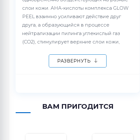
слои кожи. АНА-кислоты комплекса GLOW
PEEL взаимно усиливают действие друг
друга, а образующийся в процессе
нейтрализации пилинга углекислый газ
(СО2), стимулирует верхние слои кожи,
вследствие чего активизируется доставка
кислорода и выработка коллагена.
РАЗВЕРНУТЬ
Благодаря синергичному действию кислот
обеспечивается мгновенный «glow» эффект,
сияние, гладкость и улучшение цвета лица
уже после первой процедуры. GLOW PEEL
ВАМ ПРИГОДИТСЯ
нивелирует признаки фото- и
хроностарения, способствует уменьшению
морщин, улучшению тонуса, эластичности и
увлажнённости кожи, осветляет кожу и
выравнивает цвет лица, обеспечивает