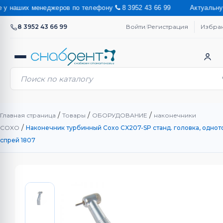
наших менеджеров по телефону
8 3952 43 66 99 Актуальную стои
8 3952 43 66 99
Войти
/
Регистрация
Избра
/
/
/
Главная страница
Товары
ОБОРУДОВАНИЕ
наконечники
/
COXO
Наконечник турбинный Coxo CX207-SP станд. головка, однот
спрей 1807