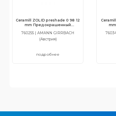
Ceramill ZOLID preshade 0 98 12
Ceramil
mm Предокрашенный
mm
транслюцентный диоксид
тран
760255 | AMANN GIRRBACH
7603
циркония
(Австрия)
подробнее