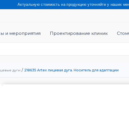
ктуальную стоимость на продукцию уточняйте у наших менеджеров 
сы и мероприятия
Проектирование клиник
Стом
/
цевые дуги
218635 Artex лицевая дуга. Носитель для адаптации