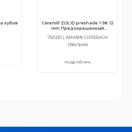
а зубов
Ceramill ZOLID preshade 1 98 12
mm Предокрашенный
транслюцентный диоксид
760261 | AMANN GIRRBACH
циркония
(Австрия)
подробнее