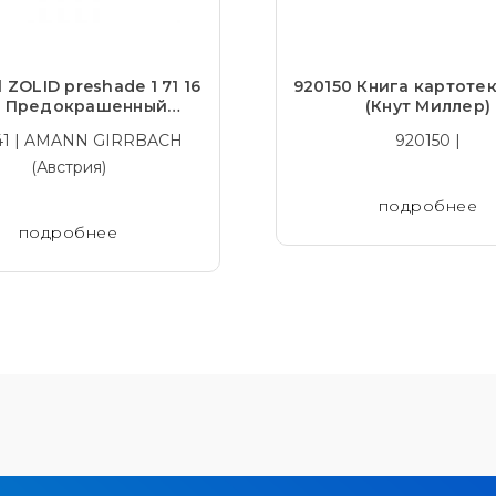
l ZOLID preshade 1 71 16
920150 Книга картотек
 Предокрашенный
(Кнут Миллер)
слюцентный диоксид
41 | AMANN GIRRBACH
920150 |
циркония
(Австрия)
подробнее
подробнее