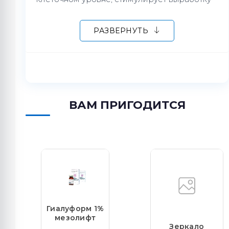
коллагена и замедляет процессы старения
кожи
РАЗВЕРНУТЬ
-Восстанавливает липидный барьер и
защищает от потери влаги
-Успокаивает кожу, устраняет сухость и
шелушение
ВАМ ПРИГОДИТСЯ
Гиалуформ 1%
мезолифт
Зеркало