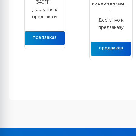
340111 |
гинекологичес
кое
Доступно к
|
стерильное
предзаказу
Доступно к
однократного
применения с
предзаказу
центральным
поворотный
предзаказ
фиксатором, S
предзаказ