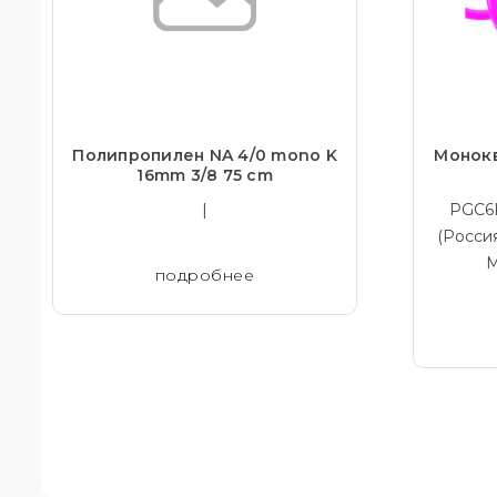
Полипропилен NA 4/0 mono K
Монокв
16mm 3/8 75 cm
|
PGC6K
(Росси
М
подробнее