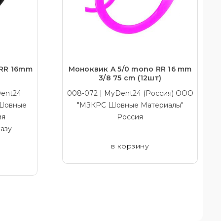
RR 16mm
Моноквик A 5/0 mono RR 16 mm
3/8 75 cm (12шт)
Dent24
008-072 | MyDent24 (Россия) ООО
 Шовные
"МЗКРС Шовные Материалы"
ия
Россия
азу
в корзину