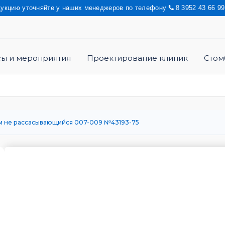
очняйте у наших менеджеров по телефону
8 3952 43 66 99 Актуал
сы и мероприятия
Проектирование клиник
Стом
75см не рассасывающийся 007-009 №43193-75