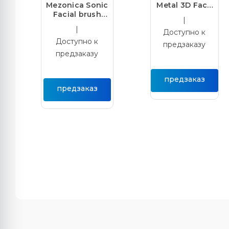
Mezonica Sonic
Metal 3D Face
Facial brush
lifting roller
|
(Silicone
straight
|
Доступно к
Guasha) pink
Ролликовый
Доступно к
Электрическая
массажер
предзаказу
силиконовая
роллер для
предзаказу
ультразвуковая
лифтинг
щетка дл
массажа кожи
предзаказ
предзаказ