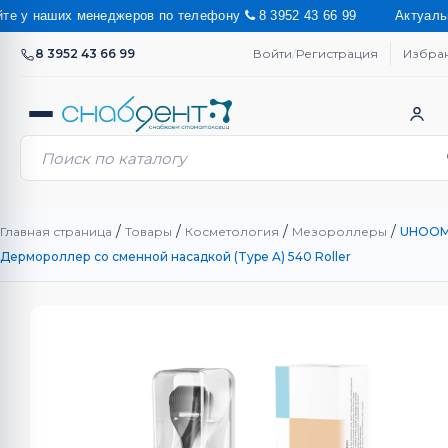
у наших менеджеров по телефону
8 3952 43 66 99 Актуальную ст
8 3952 43 66 99
Войти
/
Регистрация
Избра
/
/
/
/
Главная страница
Товары
Косметология
Мезороллеры
UHOOM
Дермороллер со сменной насадкой (Type A) 540 Roller