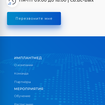
Перезвоните мне
ИМПЛАНТМЕД
О компании
Нижняя набережная, 2
Команда
Партнёры
8 (3952) 43‒66‒99
МЕРОПРИЯТИЯ
Обучение
Расписание