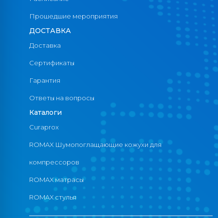
Пн-Пт 09:00 до 18:00 | Сб.Вс-Вых
Прошедшие мероприятия
ДОСТАВКА
Доставка
Сертификаты
Гарантия
Ответы на вопросы
Каталоги
Curaprox
ROMAX Шумопоглащающие кожухи для
компрессоров
ROMAX матрасы
ROMAX стулья