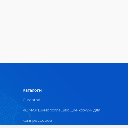
Каталоги
Curaprox
ROMAX Шумопоглащающие кожухи для
компрессоров