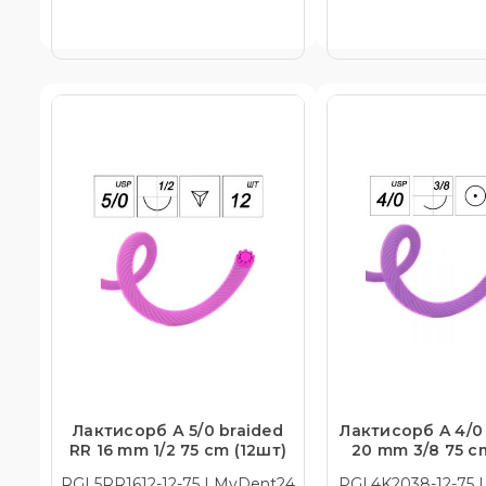
Лактисорб А 5/0 braided
Лактисорб A 4/0 
RR 16 mm 1/2 75 cm (12шт)
20 mm 3/8 75 cm
RGL5RR1612-12-75 | MyDent24
PGL4K2038-12-75 