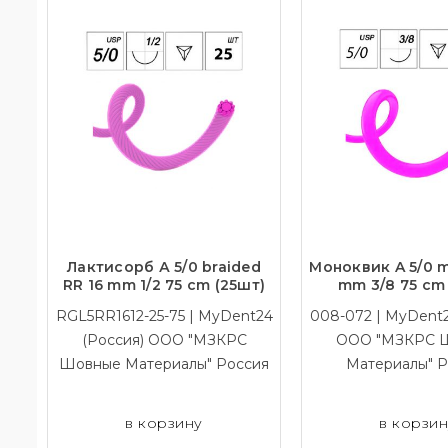
Лактисорб А 5/0 braided
Моноквик A 5/0 
RR 16 mm 1/2 75 cm (25шт)
mm 3/8 75 cm 
RGL5RR1612-25-75 | MyDent24
008-072 | MyDent2
(Россия) ООО "МЗКРС
ООО "МЗКРС 
Шовные Материалы" Россия
Материалы" Р
в корзину
в корзи