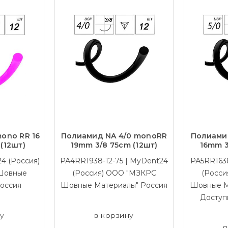
mono RR 16
Полиамид NA 4/0 monoRR
Полиами
(12шт)
19mm 3/8 75cm (12шт)
16mm 3
4 (Россия)
РА4RR1938-12-75 | MyDent24
РА5RR1638
Шовные
(Россия) ООО "МЗКРС
(Росси
оссия
Шовные Материалы" Россия
Шовные М
Доступ
ну
в корзину
п