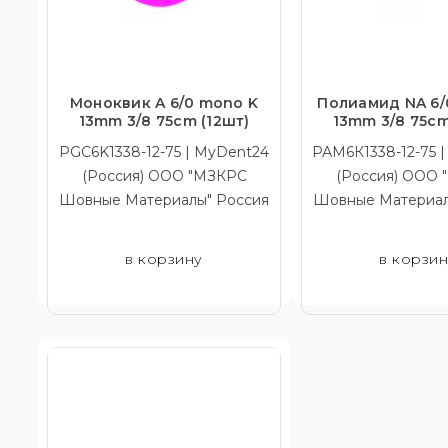
Моноквик A 6/0 mono K
Полиамид NA 6/
13mm 3/8 75cm (12шт)
13mm 3/8 75cm
PGC6K1338-12-75 | MyDent24
РАM6К1338-12-75 
(Россия) ООО "МЗКРС
(Россия) ООО
Шовные Материалы" Россия
Шовные Материал
в корзину
в корзи