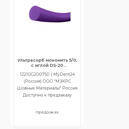
Ультрасорб мононить 5/0,
с иглой DS-20
(соответствие размеру
12210G200750 | MyDent24
6/0)
(Россия) ООО "МЗКРС
Шовные Материалы" Россия
Доступно к предзаказу
предзаказ