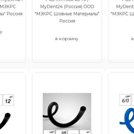
 "МЗКРС
MyDent24 (Россия) ООО
MyDent2
ы" Россия
"МЗКРС Шовные Материалы"
"МЗКРС Ш
Россия
ну
в корзину
в