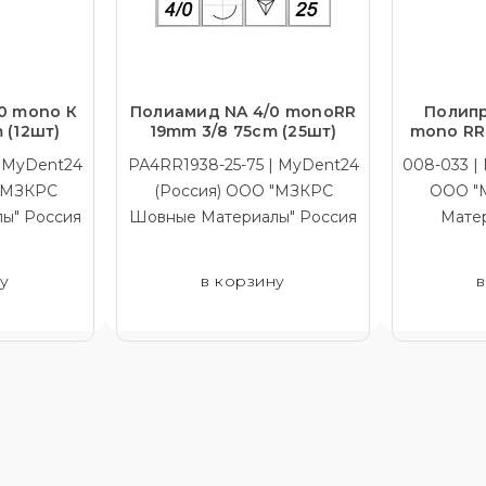
0 mono К
Полиамид NA 4/0 monoRR
Полипр
 (12шт)
19mm 3/8 75cm (25шт)
mono RR 
| MyDent24
РА4RR1938-25-75 | MyDent24
008-033 |
 "МЗКРС
(Россия) ООО "МЗКРС
ООО "
ы" Россия
Шовные Материалы" Россия
Мате
ну
в корзину
в