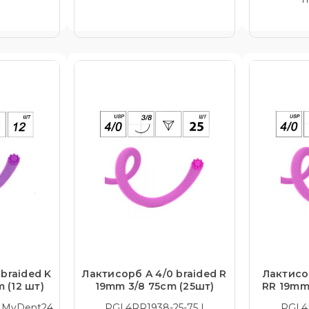
braided K
Лактисорб A 4/0 braided R
Лактисо
 (12 шт)
19mm 3/8 75cm (25шт)
RR 19mm
| MyDent24
PGL4RR1938-25-75 |
PGL4R