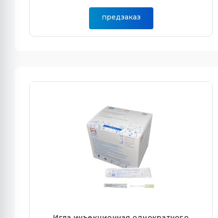
предзаказ
Игла инъекционная однократного