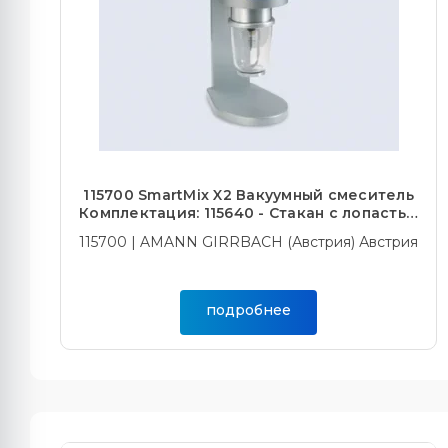
115700 SmartMix X2 Вакуумный смеситель
Комплектация: 115640 - Стакан с лопастью
500 мл; 115701-1 -
115700 | AMANN GIRRBACH (Австрия) Австрия
подробнее