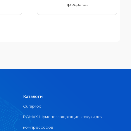
предзаказ
Каталоги
Curaprox
ROMAX Шумопоглащающие кожухи для
компрессоров