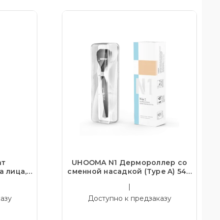
ат
UHOOMA N1 Дермороллер со
а лица,
сменной насадкой (Type A) 540
й
Roller
|
азу
Доступно к предзаказу