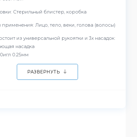
овки: Стерильный блистер, коробка
 применения: Лицо, тело, веки, голова (волосы)
стоит из универсальной рукоятки и 3х насадок:
ющая насадка
0игл 0.25мм
40игл 0.5мм
РАЗВЕРНУТЬ