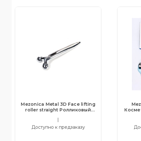
Mezonica Metal 3D Face lifting
Mez
roller straight Ролликовый
Космет
массажер роллер для лифтинг
для 
|
массажа кожи
мезот
Доступно к предзаказу
До