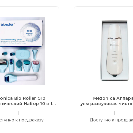
onica Bio Roller G10
Mezonica Аппар
ический Набор 10 в 1
ультразвуковая чистк
очищения, массажа и
скрабер, белы
|
|
ерапии кожи лица/тел
ступно к предзаказу
Доступно к предзак